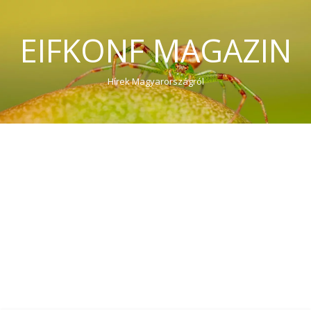
EIFKONF MAGAZIN
Hírek Magyarországról