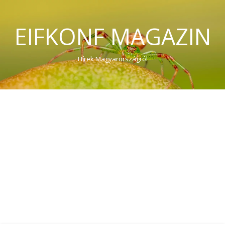
EIFKONF MAGAZIN
Hírek Magyarországról