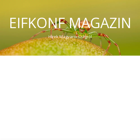
EIFKONF MAGAZIN
Hírek Magyarországról