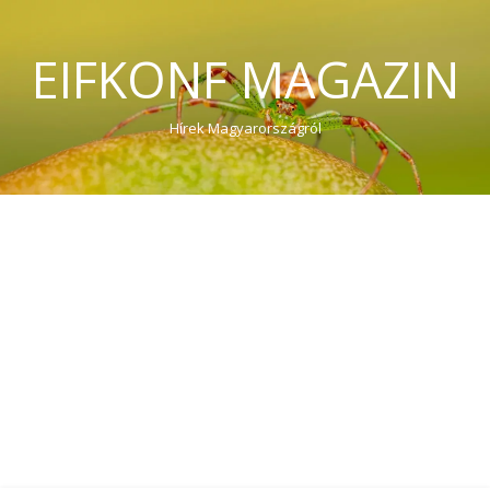
EIFKONF MAGAZIN
Hírek Magyarországról