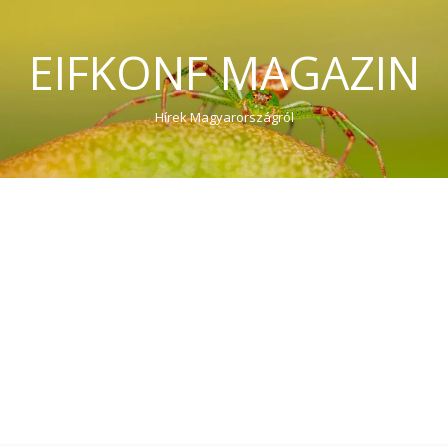
EIFKONF MAGAZIN
Hírek Magyarországról