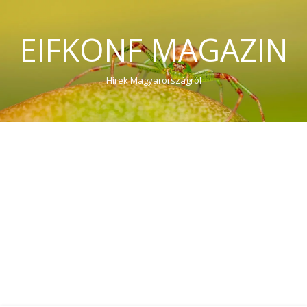
EIFKONF MAGAZIN
Hírek Magyarországról