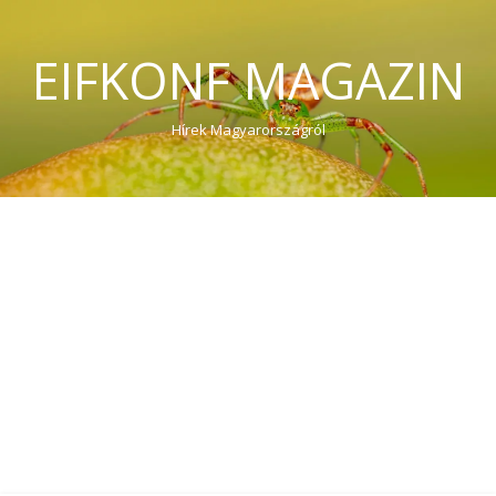
EIFKONF MAGAZIN
Hírek Magyarországról