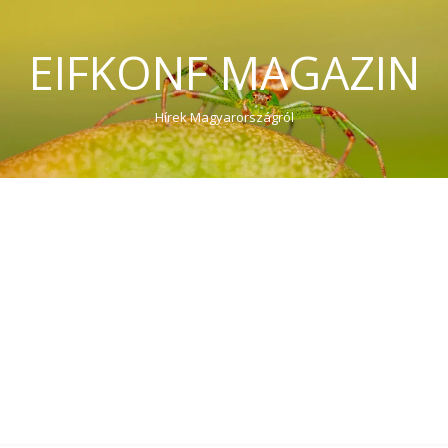
EIFKONF MAGAZIN
Hírek Magyarországról