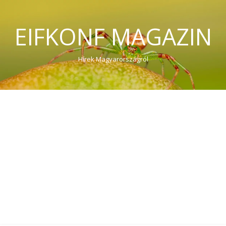
EIFKONF MAGAZIN
Hírek Magyarországról