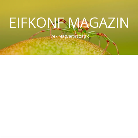
EIFKONF MAGAZIN
Hírek Magyarországról