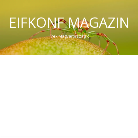
EIFKONF MAGAZIN
Hírek Magyarországról