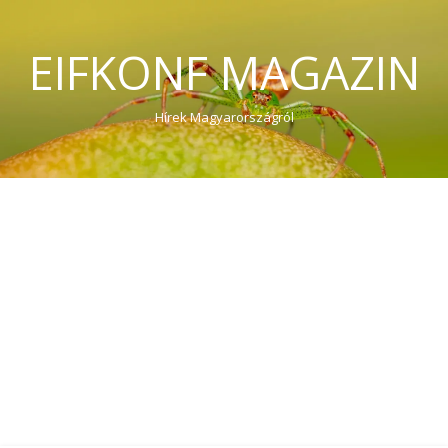
EIFKONF MAGAZIN
Hírek Magyarországról