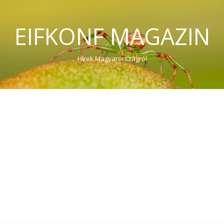
EIFKONF MAGAZIN
Hírek Magyarországról