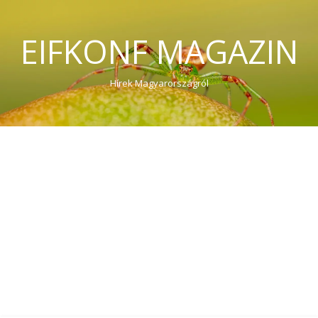
EIFKONF MAGAZIN
Hírek Magyarországról