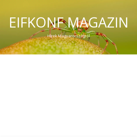
EIFKONF MAGAZIN
Hírek Magyarországról