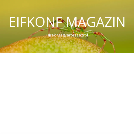
EIFKONF MAGAZIN
Hírek Magyarországról