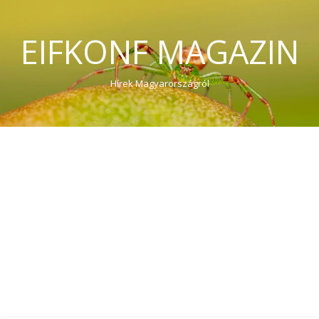
EIFKONF MAGAZIN
Hírek Magyarországról