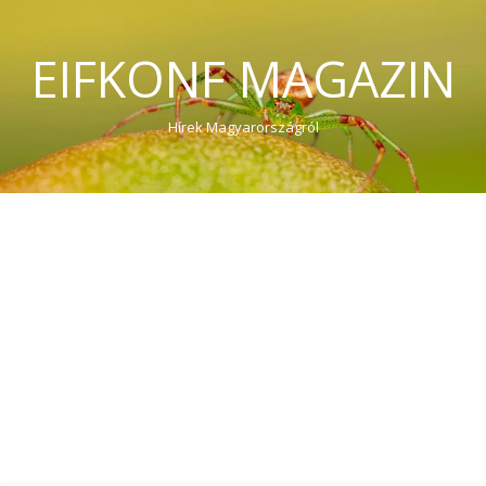
EIFKONF MAGAZIN
Hírek Magyarországról