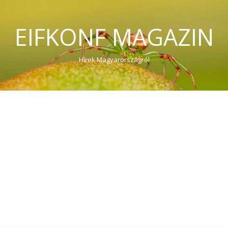
EIFKONF MAGAZIN
Hírek Magyarországról