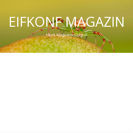
EIFKONF MAGAZIN
Hírek Magyarországról