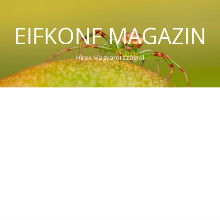
EIFKONF MAGAZIN
Hírek Magyarországról