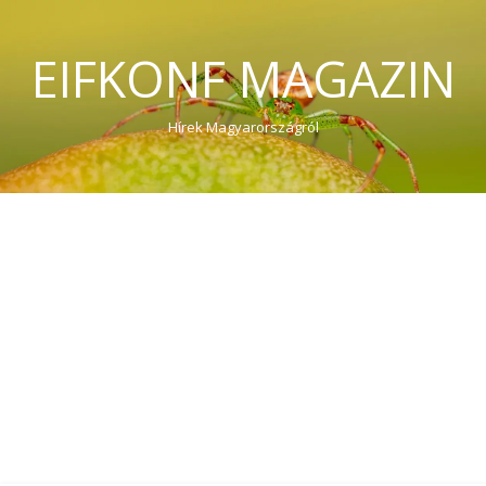
EIFKONF MAGAZIN
Hírek Magyarországról