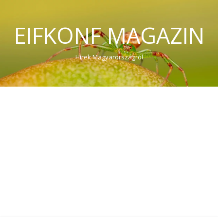
EIFKONF MAGAZIN
Hírek Magyarországról