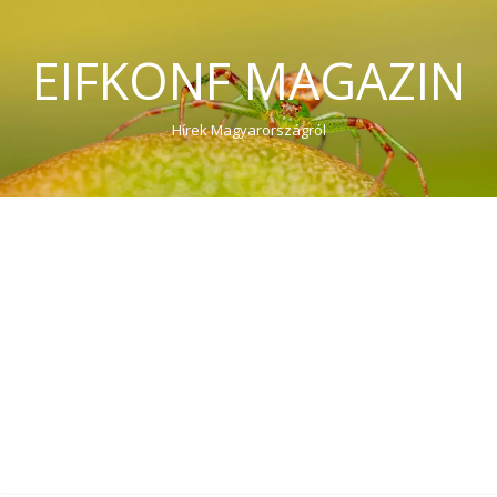
EIFKONF MAGAZIN
Hírek Magyarországról