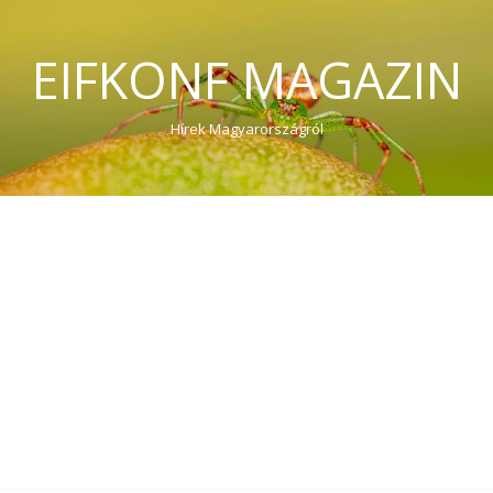
EIFKONF MAGAZIN
Hírek Magyarországról