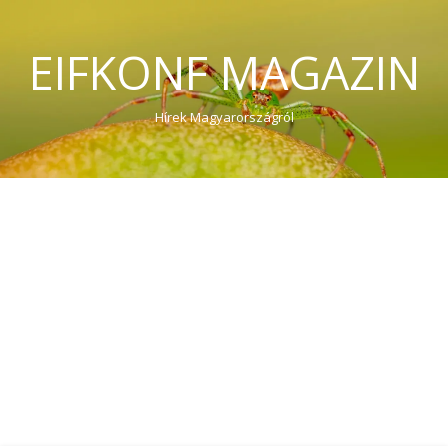
EIFKONF MAGAZIN
Hírek Magyarországról