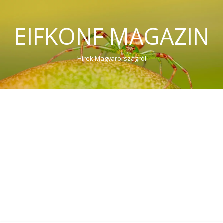
EIFKONF MAGAZIN
Hírek Magyarországról