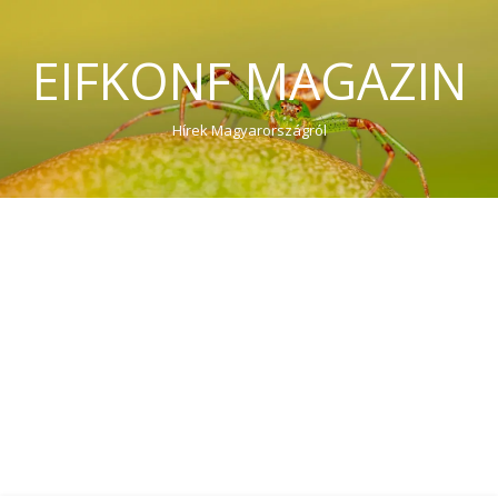
EIFKONF MAGAZIN
Hírek Magyarországról