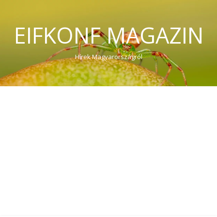
EIFKONF MAGAZIN
Hírek Magyarországról