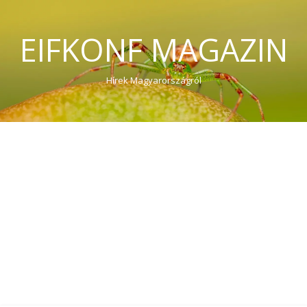
EIFKONF MAGAZIN
Hírek Magyarországról