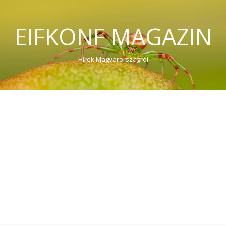
EIFKONF MAGAZIN
Hírek Magyarországról