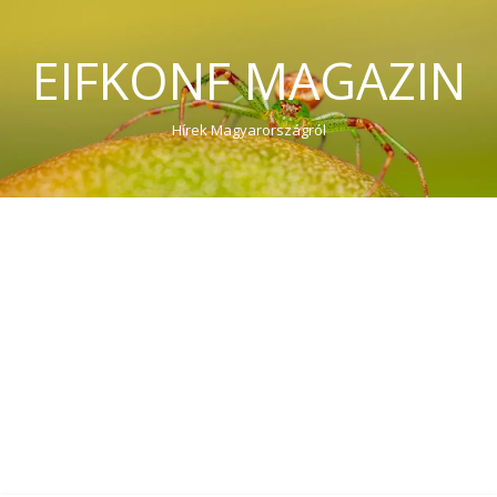
EIFKONF MAGAZIN
Hírek Magyarországról