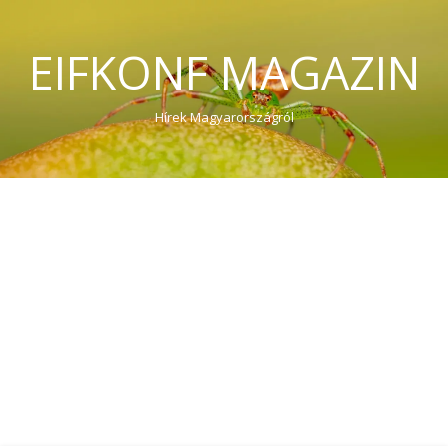
EIFKONF MAGAZIN
Hírek Magyarországról