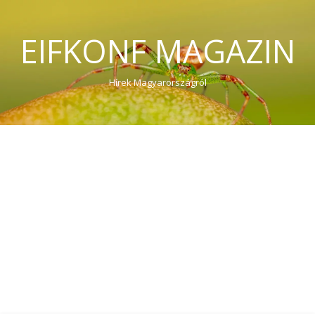
EIFKONF MAGAZIN
Hírek Magyarországról