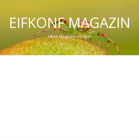
EIFKONF MAGAZIN
Hírek Magyarországról