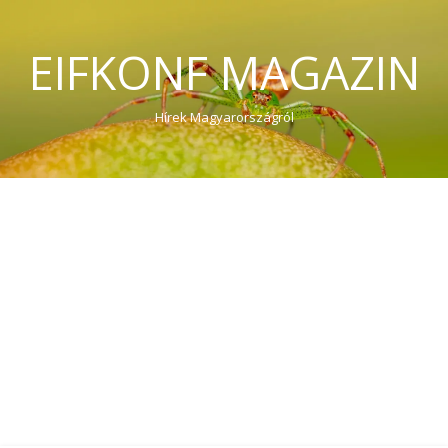
EIFKONF MAGAZIN
Hírek Magyarországról