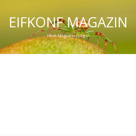
EIFKONF MAGAZIN
Hírek Magyarországról