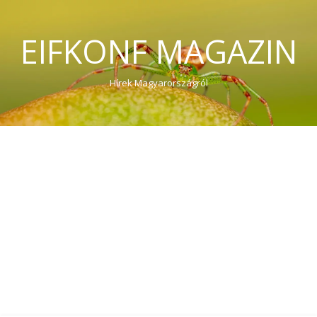
EIFKONF MAGAZIN
Hírek Magyarországról