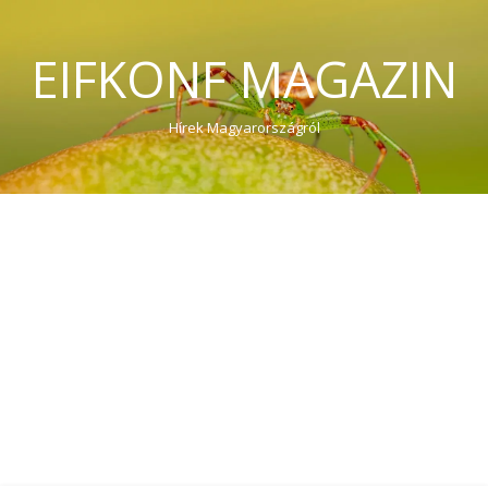
EIFKONF MAGAZIN
Hírek Magyarországról