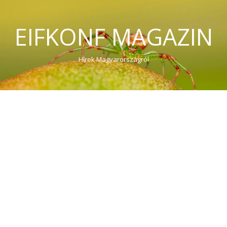
EIFKONF MAGAZIN
Hírek Magyarországról