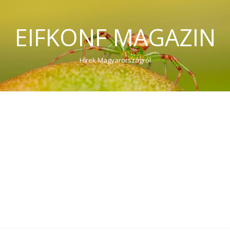
EIFKONF MAGAZIN
Hírek Magyarországról