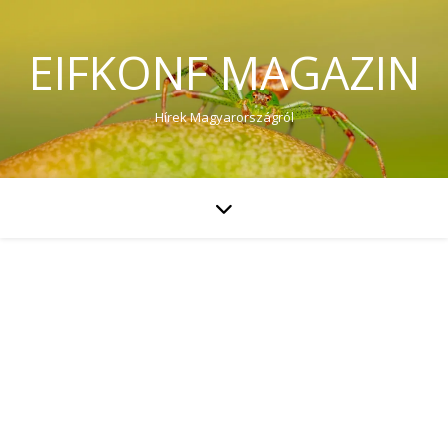
EIFKONF MAGAZIN
Hírek Magyarországról