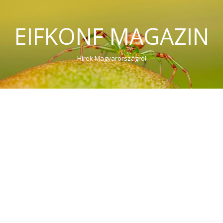
EIFKONF MAGAZIN
Hírek Magyarországról