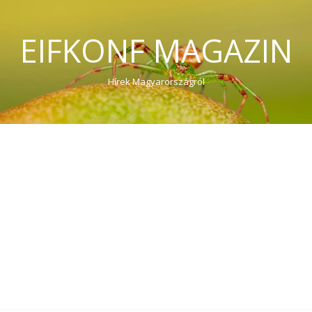
EIFKONF MAGAZIN
Hírek Magyarországról