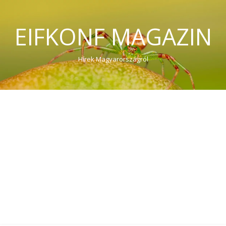
EIFKONF MAGAZIN
Hírek Magyarországról