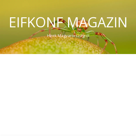
EIFKONF MAGAZIN
Hírek Magyarországról