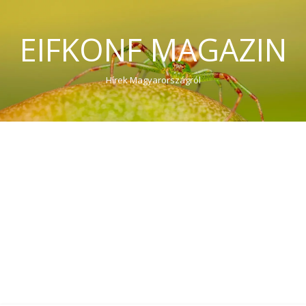
EIFKONF MAGAZIN
Hírek Magyarországról