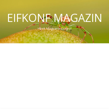
EIFKONF MAGAZIN
Hírek Magyarországról