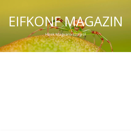
EIFKONF MAGAZIN
Hírek Magyarországról