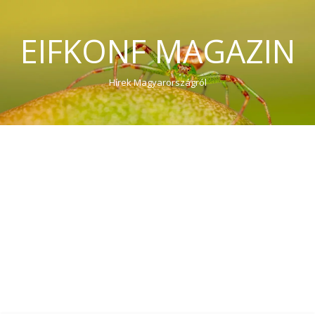
EIFKONF MAGAZIN
Hírek Magyarországról